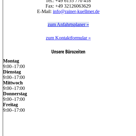
Tel.: +49 6155 770 418
Fax: +49 32126063629
E-Mail:
info@rainer-kuellmer.de
zum Anfahrtsplaner »
zum Kontaktformular »
Unsere Bürozeiten
Montag
9
:
00
–
17
:
00
Dienstag
9
:
00
–
17
:
00
Mittwoch
9
:
00
–
17
:
00
Donnerstag
9
:
00
–
17
:
00
Freitag
9
:
00
–
17
:
00