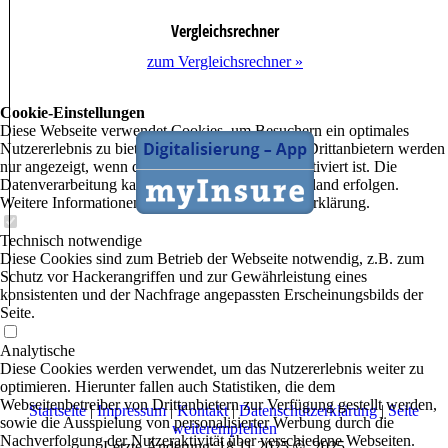
Vergleichsrechner
zum Vergleichsrechner »
Cookie-Einstellungen
Diese Webseite verwendet Cookies, um Besuchern ein optimales
Nutzererlebnis zu bieten. Bestimmte Inhalte von Drittanbietern werden
nur angezeigt, wenn die entsprechende Option aktiviert ist. Die
Datenverarbeitung kann dann auch in einem Drittland erfolgen.
Weitere Informationen hierzu in der Datenschutzerklärung.
Technisch notwendige
Diese Cookies sind zum Betrieb der Webseite notwendig, z.B. zum
Schutz vor Hackerangriffen und zur Gewährleistung eines
konsistenten und der Nachfrage angepassten Erscheinungsbilds der
Seite.
Analytische
Diese Cookies werden verwendet, um das Nutzererlebnis weiter zu
optimieren. Hierunter fallen auch Statistiken, die dem
Webseitenbetreiber von Drittanbietern zur Verfügung gestellt werden,
Startseite
|
Impressum
|
Kontakt
|
Datenschutzerklärung
|
Seite
sowie die Ausspielung von personalisierter Werbung durch die
weiterempfehlen
Nachverfolgung der Nutzeraktivität über verschiedene Webseiten.
Letzte Änderung: 18.11.2025
©
2025