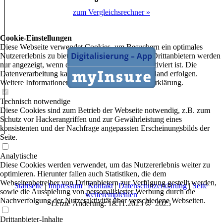
zum Vergleichsrechner »
Cookie-Einstellungen
Diese Webseite verwendet Cookies, um Besuchern ein optimales
Nutzererlebnis zu bieten. Bestimmte Inhalte von Drittanbietern werden
nur angezeigt, wenn die entsprechende Option aktiviert ist. Die
Datenverarbeitung kann dann auch in einem Drittland erfolgen.
Weitere Informationen hierzu in der Datenschutzerklärung.
Technisch notwendige
Diese Cookies sind zum Betrieb der Webseite notwendig, z.B. zum
Schutz vor Hackerangriffen und zur Gewährleistung eines
konsistenten und der Nachfrage angepassten Erscheinungsbilds der
Seite.
Analytische
Diese Cookies werden verwendet, um das Nutzererlebnis weiter zu
optimieren. Hierunter fallen auch Statistiken, die dem
Webseitenbetreiber von Drittanbietern zur Verfügung gestellt werden,
Startseite
|
Impressum
|
Kontakt
|
Datenschutzerklärung
|
Seite
sowie die Ausspielung von personalisierter Werbung durch die
weiterempfehlen
Nachverfolgung der Nutzeraktivität über verschiedene Webseiten.
Letzte Änderung: 18.11.2025
©
2025
Drittanbieter-Inhalte